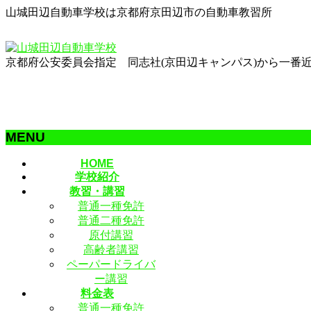
山城田辺自動車学校は京都府京田辺市の自動車教習所
京都府公安委員会指定 同志社(京田辺キャンパス)から一番近い自
MENU
メ
HOME
学校紹介
ニ
教習・講習
ュ
普通一種免許
ー
普通二種免許
を
原付講習
飛
高齢者講習
ば
ペーパードライバ
す
ー講習
料金表
普通一種免許