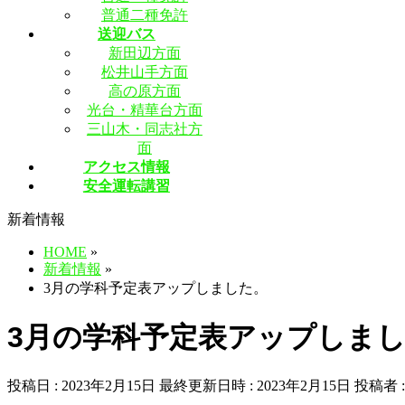
普通二種免許
送迎バス
新田辺方面
松井山手方面
高の原方面
光台・精華台方面
三山木・同志社方
面
アクセス情報
安全運転講習
新着情報
HOME
»
新着情報
»
3月の学科予定表アップしました。
3月の学科予定表アップしま
投稿日 : 2023年2月15日
最終更新日時 : 2023年2月15日
投稿者 