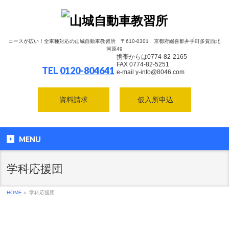
コースが広い！全車種対応の山城自動車教習所 〒610-0301 京都府綴喜郡井手町多賀西北
河原49
携帯からは0774-82-2165
FAX 0774-82-5251
TEL
0120-804641
e-mail y-info@8046.com
資料請求
仮入所申込
MENU
学科応援団
HOME
»
学科応援団