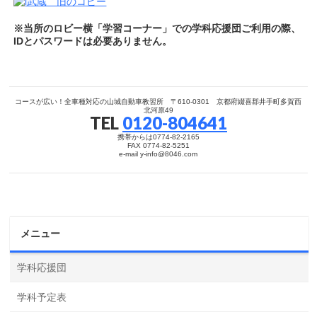
※当所のロビー横「学習コーナー」での学科応援団ご利用の際、
IDとパスワードは必要ありません。
コースが広い！全車種対応の山城自動車教習所 〒610-0301 京都府綴喜郡井手町多賀西
北河原49
TEL
0120-804641
携帯からは0774-82-2165
FAX 0774-82-5251
e-mail y-info@8046.com
メニュー
学科応援団
学科予定表