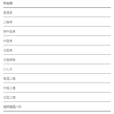
料金表
普通車
二輪車
準中型車
中型車
大型車
大型特殊
けん引
普通二種
中型二種
大型二種
無料送迎バス