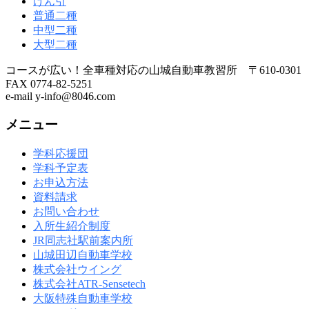
けん引
普通二種
中型二種
大型二種
コースが広い！全車種対応の山城自動車教習所 〒610-030
FAX 0774-82-5251
e-mail y-info@8046.com
メニュー
学科応援団
学科予定表
お申込方法
資料請求
お問い合わせ
入所生紹介制度
JR同志社駅前案内所
山城田辺自動車学校
株式会社ウイング
株式会社ATR-Sensetech
大阪特殊自動車学校