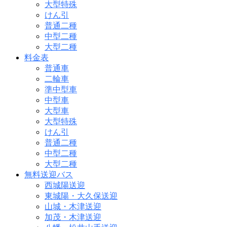
大型特殊
けん引
普通二種
中型二種
大型二種
料金表
普通車
二輪車
準中型車
中型車
大型車
大型特殊
けん引
普通二種
中型二種
大型二種
無料送迎バス
西城陽送迎
東城陽・大久保送迎
山城・木津送迎
加茂・木津送迎