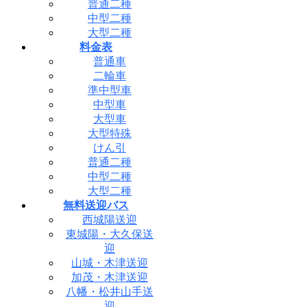
普通二種
中型二種
大型二種
料金表
普通車
二輪車
準中型車
中型車
大型車
大型特殊
けん引
普通二種
中型二種
大型二種
無料送迎バス
西城陽送迎
東城陽・大久保送
迎
山城・木津送迎
加茂・木津送迎
八幡・松井山手送
迎