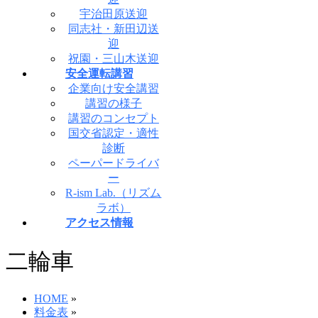
宇治田原送迎
同志社・新田辺送
迎
祝園・三山木送迎
安全運転講習
企業向け安全講習
講習の様子
講習のコンセプト
国交省認定・適性
診断
ペーパードライバ
ー
R-ism Lab.（リズム
ラボ）
アクセス情報
二輪車
HOME
»
料金表
»