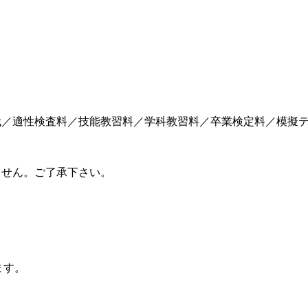
代／適性検査料／技能教習料／学科教習料／卒業検定料／模擬
。
ません。ご了承下さい。
ます。