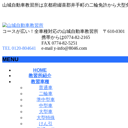
山城自動車教習所は京都府綴喜郡井手町の二輪免許から大型
コースが広い！全車種対応の山城自動車教習所 〒610-030
携帯からは0774-82-2165
FAX 0774-82-5251
TEL 0120-804641
e-mail y-info@8046.com
MENU
メ
HOME
教習所紹介
ニ
教習車種
ュ
普通車
ー
二輪車
を
準中型車
飛
中型車
ば
大型車
す
大型特殊
けん引