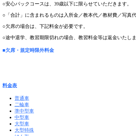
○安心パックコースは、39歳以下に限らせていただきます。
○「合計」に含まれるものは入所金／教本代／教材費／写真
○欠席の場合は、下記料金が必要です。
○途中退学、教習期限切れの場合、教習料金等は返金いたし
■欠席・規定時限外料金
料金表
普通車
二輪車
準中型車
中型車
大型車
大型特殊