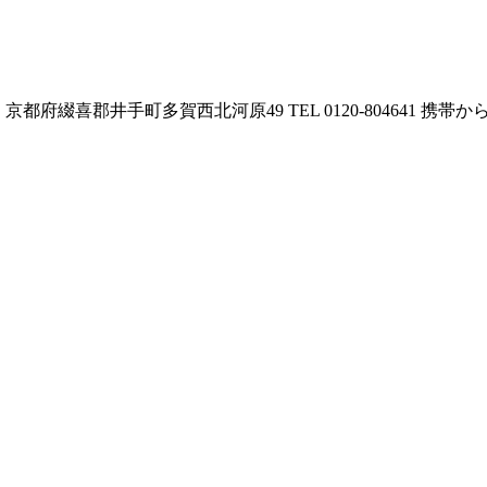
1 京都府綴喜郡井手町多賀西北河原49
TEL 0120-804641
携帯からは0