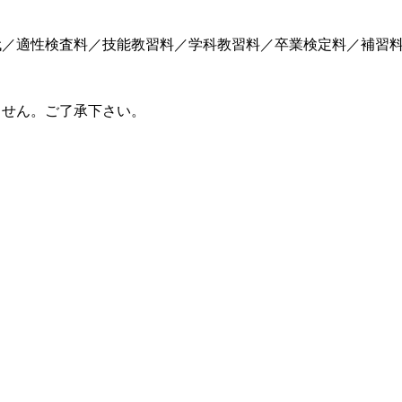
代／適性検査料／技能教習料／学科教習料／卒業検定料／補習
ません。ご了承下さい。