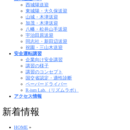
西城陽送迎
東城陽・大久保送迎
山城・木津送迎
加茂・木津送迎
八幡・松井山手送迎
宇治田原送迎
同志社・新田辺送迎
祝園・三山木送迎
安全運転講習
企業向け安全講習
講習の様子
講習のコンセプト
国交省認定・適性診断
ペーパードライバー
R-ism Lab.（リズムラボ）
アクセス情報
新着情報
HOME
»