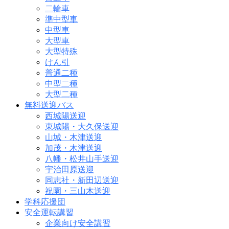
二輪車
準中型車
中型車
大型車
大型特殊
けん引
普通二種
中型二種
大型二種
無料送迎バス
西城陽送迎
東城陽・大久保送迎
山城・木津送迎
加茂・木津送迎
八幡・松井山手送迎
宇治田原送迎
同志社・新田辺送迎
祝園・三山木送迎
学科応援団
安全運転講習
企業向け安全講習