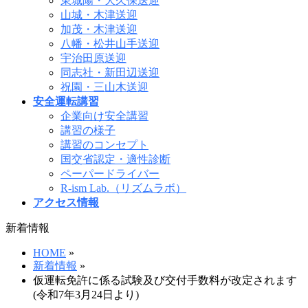
東城陽・大久保送迎
山城・木津送迎
加茂・木津送迎
八幡・松井山手送迎
宇治田原送迎
同志社・新田辺送迎
祝園・三山木送迎
安全運転講習
企業向け安全講習
講習の様子
講習のコンセプト
国交省認定・適性診断
ペーパードライバー
R-ism Lab.（リズムラボ）
アクセス情報
新着情報
HOME
»
新着情報
»
仮運転免許に係る試験及び交付手数料が改定されます
(令和7年3月24日より)