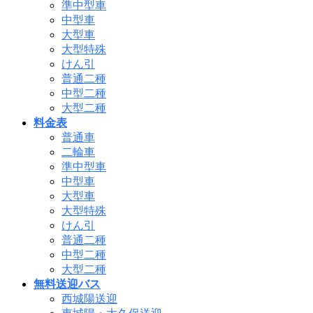
準中型車
飛
中型車
ば
大型車
す
大型特殊
けん引
普通二種
中型二種
大型二種
料金表
普通車
二輪車
準中型車
中型車
大型車
大型特殊
けん引
普通二種
中型二種
大型二種
無料送迎バス
西城陽送迎