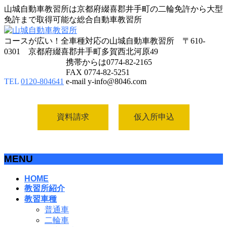
山城自動車教習所は京都府綴喜郡井手町の二輪免許から大型
免許まで取得可能な総合自動車教習所
コースが広い！全車種対応の山城自動車教習所 〒610-
0301 京都府綴喜郡井手町多賀西北河原49
携帯からは0774-82-2165
FAX 0774-82-5251
TEL
0120-804641
e-mail y-info@8046.com
資料請求
仮入所申込
MENU
メ
HOME
教習所紹介
ニ
教習車種
ュ
普通車
ー
二輪車
を