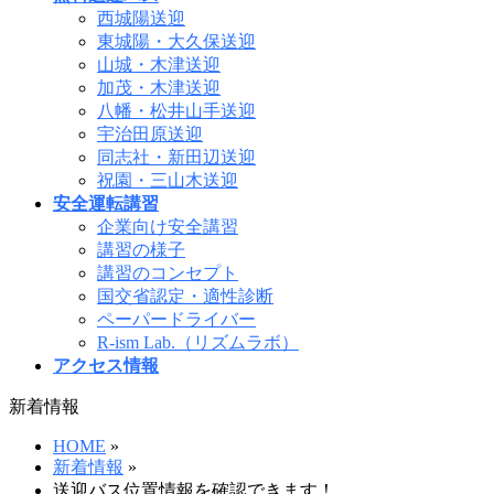
西城陽送迎
東城陽・大久保送迎
山城・木津送迎
加茂・木津送迎
八幡・松井山手送迎
宇治田原送迎
同志社・新田辺送迎
祝園・三山木送迎
安全運転講習
企業向け安全講習
講習の様子
講習のコンセプト
国交省認定・適性診断
ペーパードライバー
R-ism Lab.（リズムラボ）
アクセス情報
新着情報
HOME
»
新着情報
»
送迎バス位置情報を確認できます！