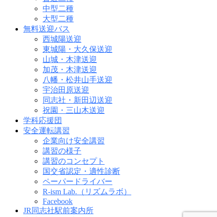
中型二種
大型二種
無料送迎バス
西城陽送迎
東城陽・大久保送迎
山城・木津送迎
加茂・木津送迎
八幡・松井山手送迎
宇治田原送迎
同志社・新田辺送迎
祝園・三山木送迎
学科応援団
安全運転講習
企業向け安全講習
講習の様子
講習のコンセプト
国交省認定・適性診断
ペーパードライバー
R-ism Lab.（リズムラボ）
Facebook
JR同志社駅前案内所