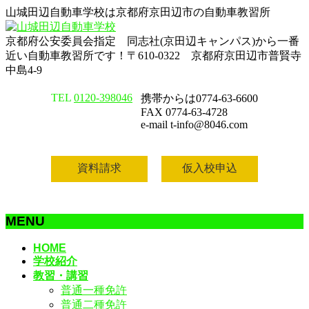
山城田辺自動車学校は京都府京田辺市の自動車教習所
京都府公安委員会指定 同志社(京田辺キャンパス)から一番
近い自動車教習所です！〒610-0322 京都府京田辺市普賢寺
中島4-9
TEL
0120-398046
携帯からは0774-63-6600
FAX 0774-63-4728
e-mail t-info@8046.com
資料請求
仮入校申込
MENU
メ
HOME
学校紹介
ニ
教習・講習
ュ
普通一種免許
ー
普通二種免許
を