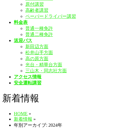
原付講習
飛
高齢者講習
ば
ペーパードライバー講習
す
料金表
普通一種免許
普通二種免許
送迎バス
新田辺方面
松井山手方面
高の原方面
光台・精華台方面
三山木・同志社方面
アクセス情報
安全運転講習
新着情報
HOME
»
新着情報
»
年別アーカイブ: 2024年