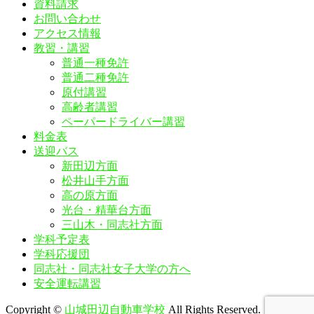
資料請求
お問い合わせ
アクセス情報
教習・講習
普通一種免許
普通二種免許
原付講習
高齢者講習
ペーパードライバー講習
料金表
送迎バス
新田辺方面
松井山手方面
高の原方面
光台・精華台方面
三山木・同志社方面
学科予定表
学科応援団
同志社・同志社女子大学の方へ
安全運転講習
Copyright ©
山城田辺自動車学校
All Rights Reserved.