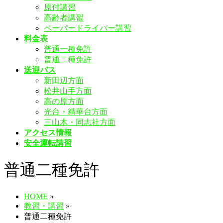
原付講習
飛
高齢者講習
ば
ペーパードライバー講習
す
料金表
普通一種免許
普通二種免許
送迎バス
新田辺方面
松井山手方面
高の原方面
光台・精華台方面
三山木・同志社方面
アクセス情報
安全運転講習
普通二種免許
HOME
»
教習・講習
»
普通二種免許