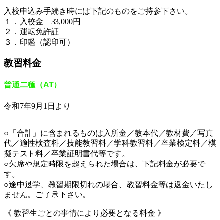
入校申込み手続き時には下記のものをご持参下さい。
１．入校金 33,000円
２．運転免許証
３．印鑑（認印可）
教習料金
普通二種（AT）
令和7年9月1日より
○「合計」に含まれるものは入所金／教本代／教材費／写真
代／適性検査料／技能教習料／学科教習料／卒業検定料／模
擬テスト料／卒業証明書代等です。
○欠席や規定時限を超えられた場合は、下記料金が必要で
す。
○途中退学、教習期限切れの場合、教習料金等は返金いたし
ません。ご了承下さい。
《 教習生ごとの事情により必要となる料金 》