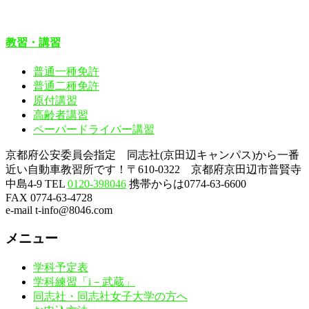
教習・講習
普通一種免許
普通二種免許
原付講習
高齢者講習
ペーパードライバー講習
京都府公安委員会指定 同志社(京田辺キャンパス)から一番
近い自動車教習所です！〒610-0322 京都府京田辺市普賢寺
中島4-9
TEL
0120-398046
携帯からは0774-63-6600
FAX 0774-63-4728
e-mail t-info@8046.com
メニュー
学科予定表
学科練習「i－武蔵」
同志社・同志社女子大学の方へ