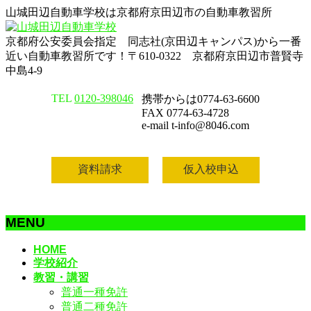
山城田辺自動車学校は京都府京田辺市の自動車教習所
京都府公安委員会指定 同志社(京田辺キャンパス)から一番
近い自動車教習所です！〒610-0322 京都府京田辺市普賢寺
中島4-9
TEL
0120-398046
携帯からは0774-63-6600
FAX 0774-63-4728
e-mail t-info@8046.com
資料請求
仮入校申込
MENU
メ
HOME
学校紹介
ニ
教習・講習
ュ
普通一種免許
ー
普通二種免許
を