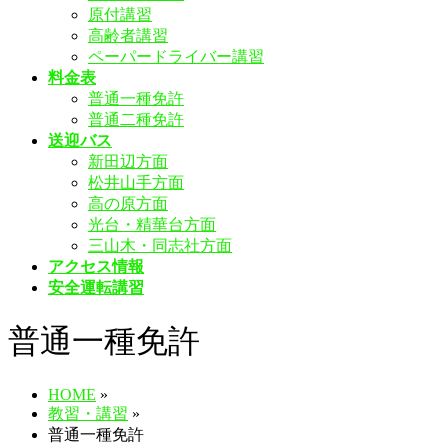
原付講習
飛
高齢者講習
ば
ペーパードライバー講習
す
料金表
普通一種免許
普通二種免許
送迎バス
新田辺方面
松井山手方面
高の原方面
光台・精華台方面
三山木・同志社方面
アクセス情報
安全運転講習
普通一種免許
HOME
»
教習・講習
»
普通一種免許