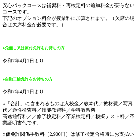
安心パックコースは補習料・再検定料の追加料金が要らない
コースです。
下記のオプション料金が授業料に加算されます。（欠席の場
合は欠席料金が必要です。）
●免無し又は原付免許をお持ちの方
令和7年4月1日より
●自動二輪免許をお持ちの方
令和7年4月1日より
○「合計」に含まれるものは入校金／教本代／教材費／写真
代／適性検査料／技能教習料／学科教習料
高速通行料／／修了検定料／卒業検定料／模擬テスト料／卒
業証明書代です。
○仮免許関係手数料（2,900円）は修了検定合格時にお支払い