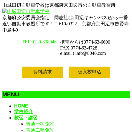
山城田辺自動車学校は京都府京田辺市の自動車教習所
京都府公安委員会指定 同志社(京田辺キャンパス)から一番
近い自動車教習所です！〒610-0322 京都府京田辺市普賢寺
中島4-9
TEL
0120-398046
携帯からは0774-63-6600
FAX 0774-63-4728
e-mail t-info@8046.com
資料請求
仮入校申込
MENU
メ
HOME
学校紹介
ニ
教習・講習
ュ
普通一種免許
ー
普通二種免許
を