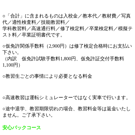
○「合計」に含まれるものは入校金／教本代／教材費／写真
代／適性検査料／技能教習料／
学科教習料／高速通行料／修了検定料／卒業検定料／模擬テ
スト料／卒業証明書代です。
○仮免許関係手数料（2,900円）は修了検定合格時にお支払い
下さい。
（内訳 仮免許試験手数料1,800円、仮免許証交付手数料
1,100円）
○教習生ごとの事情により必要となる料金
○高速教習は運転シミュレーターではなく実車で行います。
○途中退学、教習期限切れの場合、教習料金等は返金いたし
ません。ご了承下さい。
安心パックコース