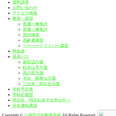
資料請求
お問い合わせ
アクセス情報
教習・講習
普通一種免許
普通二種免許
原付講習
高齢者講習
ペーパードライバー講習
料金表
送迎バス
新田辺方面
松井山手方面
高の原方面
光台・精華台方面
三山木・同志社方面
学科予定表
学科応援団
同志社・同志社女子大学の方へ
安全運転講習
Copyright ©
山城田辺自動車学校
All Rights Reserved.