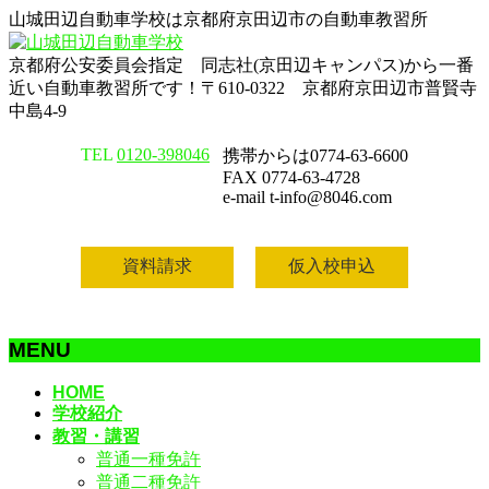
山城田辺自動車学校は京都府京田辺市の自動車教習所
京都府公安委員会指定 同志社(京田辺キャンパス)から一番
近い自動車教習所です！〒610-0322 京都府京田辺市普賢寺
中島4-9
TEL
0120-398046
携帯からは0774-63-6600
FAX 0774-63-4728
e-mail t-info@8046.com
資料請求
仮入校申込
MENU
メ
HOME
学校紹介
ニ
教習・講習
ュ
普通一種免許
ー
普通二種免許
を