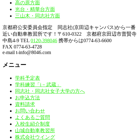
高の原方面
光台・精華台方面
三山木・同志社方面
京都府公安委員会指定 同志社(京田辺キャンパス)から一番
近い自動車教習所です！〒610-0322 京都府京田辺市普賢寺
中島4-9
TEL
0120-398046
携帯からは0774-63-6600
FAX 0774-63-4728
e-mail t-info@8046.com
メニュー
学科予定表
学科練習「i－武蔵」
同志社・同志社女子大学の方へ
お申込方法
資料請求
お問い合わせ
よくあるご質問
入校生紹介制度
山城自動車教習所
株式会社ウイング