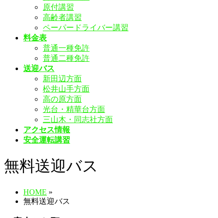
原付講習
飛
高齢者講習
ば
ペーパードライバー講習
す
料金表
普通一種免許
普通二種免許
送迎バス
新田辺方面
松井山手方面
高の原方面
光台・精華台方面
三山木・同志社方面
アクセス情報
安全運転講習
無料送迎バス
HOME
»
無料送迎バス