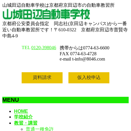
山城田辺自動車学校は京都府京田辺市の自動車教習所
京都府公安委員会指定 同志社(京田辺キャンパス)から一番
近い自動車教習所です！〒610-0322 京都府京田辺市普賢寺
中島4-9
TEL
0120-398046
携帯からは0774-63-6600
FAX 0774-63-4728
e-mail t-info@8046.com
資料請求
仮入校申込
MENU
メ
HOME
学校紹介
ニ
教習・講習
ュ
普通一種免許
ー