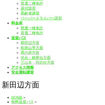
普通二種免許
を
原付講習
飛
高齢者講習
ば
ペーパードライバー講習
す
料金表
普通一種免許
普通二種免許
送迎バス
新田辺方面
松井山手方面
高の原方面
光台・精華台方面
三山木・同志社方面
アクセス情報
安全運転講習
新田辺方面
HOME
»
無料送迎バス
»