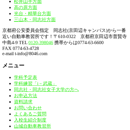
松井山手方面
高の原方面
光台・精華台方面
三山木・同志社方面
京都府公安委員会指定 同志社(京田辺キャンパス)から一番
近い自動車教習所です！〒610-0322 京都府京田辺市普賢寺
中島4-9
TEL
0120-398046
携帯からは0774-63-6600
FAX 0774-63-4728
e-mail t-info@8046.com
メニュー
学科予定表
学科練習「i－武蔵」
同志社・同志社女子大学の方へ
お申込方法
資料請求
お問い合わせ
よくあるご質問
入校生紹介制度
山城自動車教習所