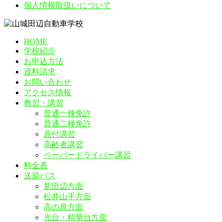
個人情報取扱いについて
HOME
学校紹介
お申込方法
資料請求
お問い合わせ
アクセス情報
教習・講習
普通一種免許
普通二種免許
原付講習
高齢者講習
ペーパードライバー講習
料金表
送迎バス
新田辺方面
松井山手方面
高の原方面
光台・精華台方面