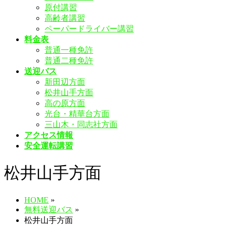
原付講習
飛
高齢者講習
ば
ペーパードライバー講習
す
料金表
普通一種免許
普通二種免許
送迎バス
新田辺方面
松井山手方面
高の原方面
光台・精華台方面
三山木・同志社方面
アクセス情報
安全運転講習
松井山手方面
HOME
»
無料送迎バス
»
松井山手方面