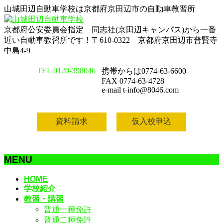
山城田辺自動車学校は京都府京田辺市の自動車教習所
京都府公安委員会指定 同志社(京田辺キャンパス)から一番
近い自動車教習所です！〒610-0322 京都府京田辺市普賢寺
中島4-9
TEL
0120-398046
携帯からは0774-63-6600
FAX 0774-63-4728
e-mail t-info@8046.com
資料請求
仮入校申込
MENU
メ
HOME
学校紹介
ニ
教習・講習
ュ
普通一種免許
ー
普通二種免許
を