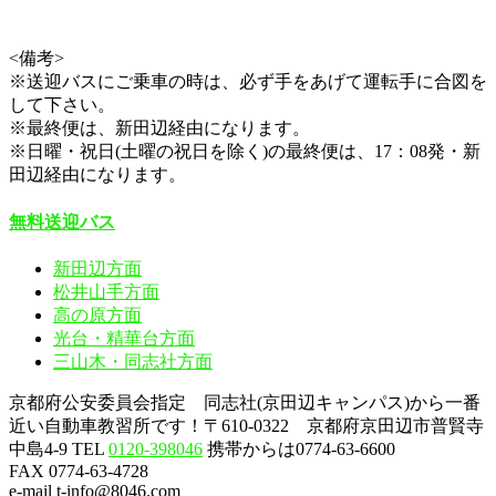
<備考>
※送迎バスにご乗車の時は、必ず手をあげて運転手に合図を
して下さい。
※最終便は、新田辺経由になります。
※日曜・祝日(土曜の祝日を除く)の最終便は、17：08発・新
田辺経由になります。
無料送迎バス
新田辺方面
松井山手方面
高の原方面
光台・精華台方面
三山木・同志社方面
京都府公安委員会指定 同志社(京田辺キャンパス)から一番
近い自動車教習所です！〒610-0322 京都府京田辺市普賢寺
中島4-9
TEL
0120-398046
携帯からは0774-63-6600
FAX 0774-63-4728
e-mail t-info@8046.com