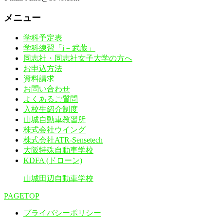
メニュー
学科予定表
学科練習「i－武蔵」
同志社・同志社女子大学の方へ
お申込方法
資料請求
お問い合わせ
よくあるご質問
入校生紹介制度
山城自動車教習所
株式会社ウイング
株式会社ATR-Sensetech
大阪特殊自動車学校
KDFA (ドローン)
山城田辺自動車学校
PAGETOP
プライバシーポリシー