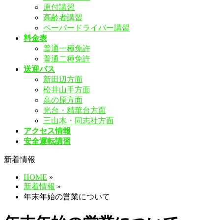
原付講習
飛
高齢者講習
ば
ペーパードライバー講習
す
料金表
普通一種免許
普通二種免許
送迎バス
新田辺方面
松井山手方面
高の原方面
光台・精華台方面
三山木・同志社方面
アクセス情報
安全運転講習
新着情報
HOME
»
新着情報
»
年末年始の営業について