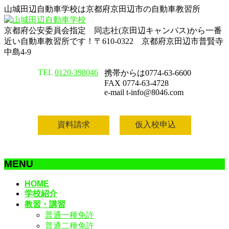
山城田辺自動車学校は京都府京田辺市の自動車教習所
京都府公安委員会指定 同志社(京田辺キャンパス)から一番
近い自動車教習所です！〒610-0322 京都府京田辺市普賢寺
中島4-9
TEL
0120-398046
携帯からは0774-63-6600
FAX 0774-63-4728
e-mail t-info@8046.com
資料請求
仮入校申込
MENU
メ
HOME
学校紹介
ニ
教習・講習
ュ
普通一種免許
ー
普通二種免許
を