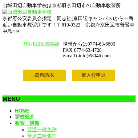
山城田辺自動車学校は京都府京田辺市の自動車教習所
京都府公安委員会指定 同志社(京田辺キャンパス)から一番
近い自動車教習所です！〒610-0322 京都府京田辺市普賢寺
中島4-9
TEL
0120-398046
携帯からは0774-63-6600
FAX 0774-63-4728
e-mail t-info@8046.com
資料請求
仮入校申込
MENU
メ
HOME
学校紹介
ニ
教習・講習
ュ
普通一種免許
ー
普通二種免許
を