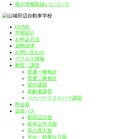
個人情報取扱いについて
HOME
学校紹介
お申込方法
資料請求
お問い合わせ
アクセス情報
教習・講習
普通一種免許
普通二種免許
原付講習
高齢者講習
ペーパードライバー講習
料金表
送迎バス
新田辺方面
松井山手方面
高の原方面
光台・精華台方面