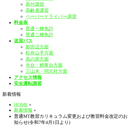
原付講習
飛
高齢者講習
ば
ペーパードライバー講習
す
料金表
普通一種免許
普通二種免許
送迎バス
新田辺方面
松井山手方面
高の原方面
光台・精華台方面
三山木・同志社方面
アクセス情報
安全運転講習
新着情報
HOME
»
新着情報
»
普通MT教習カリキュラム変更および教習料金改定のお
知らせ(令和7年4月1日より)